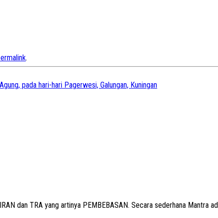
ermalink
.
ung, pada hari-hari Pagerwesi, Galungan, Kuningan
IKIRAN dan
TRA
yang artinya PEMBEBASAN. Secara sederhana Mantra ada