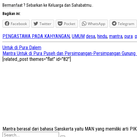
Bermanfaat ? Sebarkan ke Keluarga dan Sahabatmu..
Bagikan ini:
Facebook
Twitter
Pocket
WhatsApp
Telegram
PENGASTAWA PADA KAHYANGAN
,
UMUM
desa
,
hindu
,
mantra
,
pura
.
p
Post
Untuk di Pura Dalem
Mantra Untuk di Pura Puseh dan Persimpangan-Persimpangan Gunung Ag
navigation
[related_post themes="flat" id="82"]
Mantra
berasal dari bahasa Sanskerta yaitu
MAN
yang memiliki arti P
Search