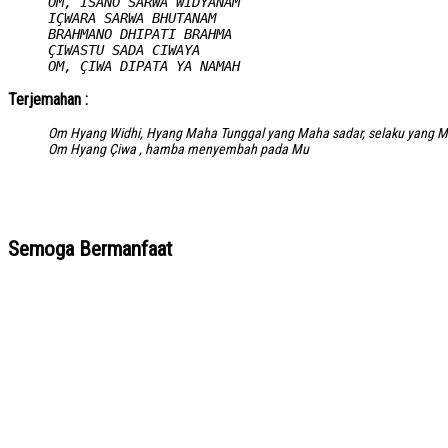
OM, ISANO SARWA WIDYANAM
IÇWARA SARWA BHUTANAM
BRAHMANO DHIPATI BRAHMA
ÇIWASTU SADA CIWAYA
OM, ÇIWA DIPATA YA NAMAH
Terjemahan :
Om Hyang Widhi, Hyang Maha Tunggal yang Maha sadar, selaku yang M
Om Hyang Çiwa , hamba menyembah pada Mu
Semoga Bermanfaat