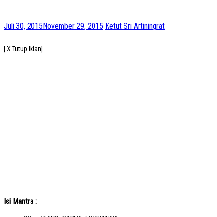
Juli 30, 2015
November 29, 2015
Ketut Sri Artiningrat
[ X Tutup Iklan]
Isi Mantra :