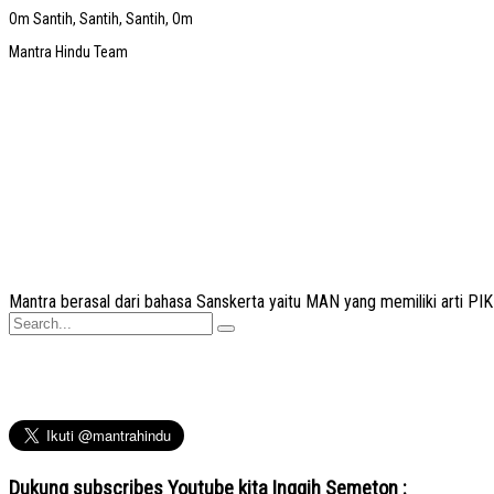
Om Santih, Santih, Santih, Om
Mantra Hindu Team
Mantra
berasal dari bahasa Sanskerta yaitu
MAN
yang memiliki arti P
Search
for:
Dukung subscribes Youtube kita Inggih Semeton :